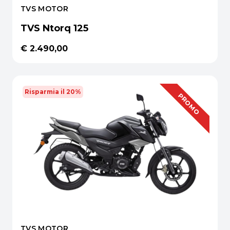
TVS MOTOR
TVS Ntorq 125
€ 2.490,00
Risparmia il 20%
OFFERTA
PROMO
TVS MOTOR