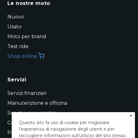
Le nostre moto
Nuovo
Usato
Moto per brand
Test ride
Shop online
Servizi
Servizi finanziari
Manutenzione e officina
Servizio pneumatici
×
Conto vendita
Questo sito fa uso di cookie per migliorare
l’esperienza di navigazione degli utenti e per
Permuta
raccogliere informazioni sull’utilizzo del sito stesso.