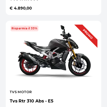
€ 4.890,00
Risparmia il 33%
OFFERTA
PROMO
TVS MOTOR
Tvs Rtr 310 Abs - E5