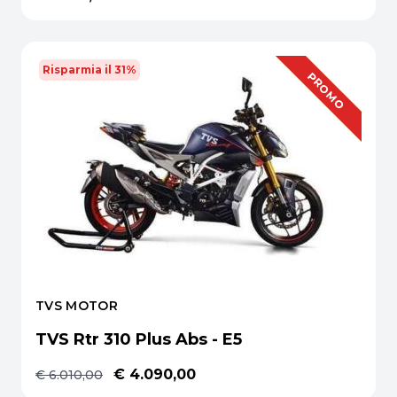
Risparmia il 31%
OFFERTA
PROMO
TVS MOTOR
TVS Rtr 310 Plus Abs - E5
€ 4.090,00
€ 6.010,00