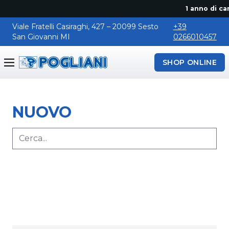
1 anno di cano
Viale Fratelli Casiraghi, 427 – 20099 Sesto
+39
San Giovanni MI
0266010457
SHOP ONLINE
Pogliani
NUOVO