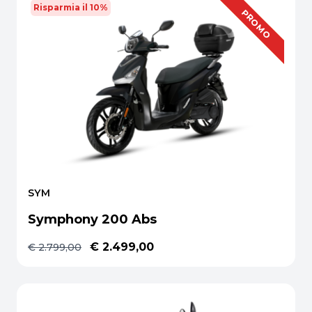
Risparmia il 10%
OFFERTA
PROMO
SYM
Symphony 200 Abs
€ 2.499,00
€ 2.799,00