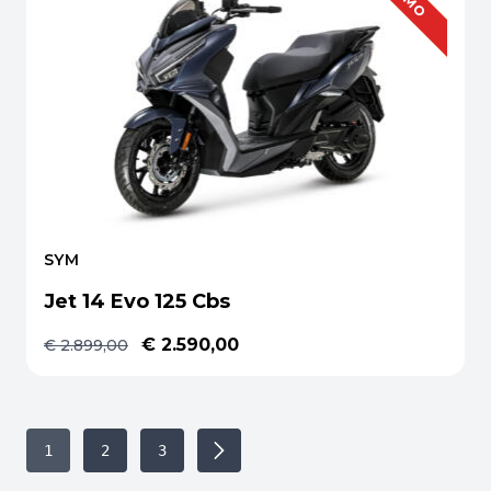
SYM
Jet 14 Evo 125 Cbs
€ 2.590,00
€ 2.899,00
1
2
3