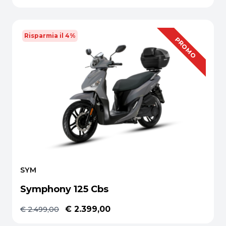
Risparmia il 4%
OFFERTA
PROMO
SYM
Symphony 125 Cbs
€ 2.399,00
€ 2.499,00