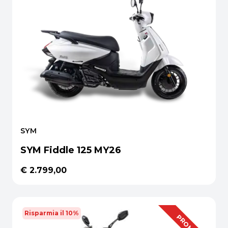
SYM
SYM Fiddle 125 MY26
€ 2.799,00
Risparmia il 10%
OFFERTA
PROMO