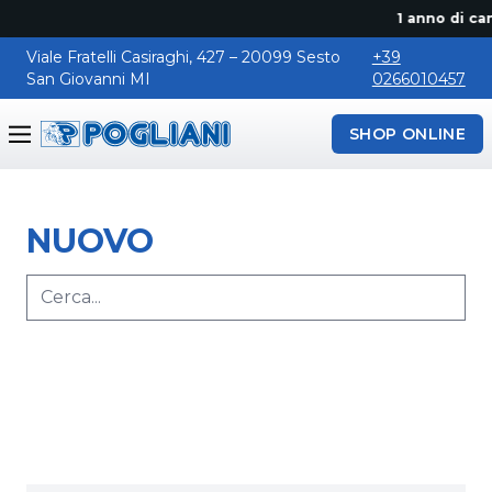
1 anno di canon
Viale Fratelli Casiraghi, 427 – 20099 Sesto
+39
San Giovanni MI
0266010457
SHOP ONLINE
Pogliani
NUOVO