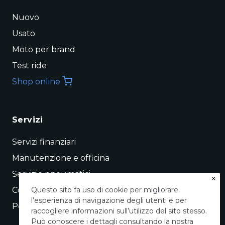
Nuovo
Usato
Moto per brand
Test ride
Shop online
Servizi
Servizi finanziari
Manutenzione e officina
Servizio pneumatici
×
Conto vendita
Questo sito fa uso di cookie per migliorare
l’esperienza di navigazione degli utenti e per
Permuta
raccogliere informazioni sull’utilizzo del sito stesso.
Può conoscere i dettagli consultando la nostra