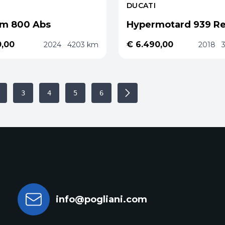
DUCATI
om 800 Abs
Hypermotard 939 R
0,00
€ 6.490,00
2024
4203 km
2018
3
4
5
6
info@pogliani.com