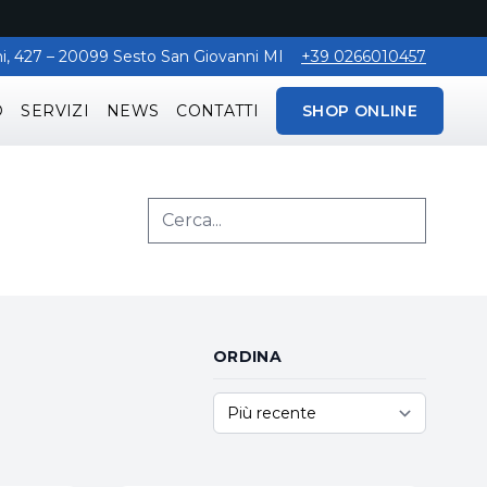
aghi, 427 – 20099 Sesto San Giovanni MI
+39 0266010457
O
SERVIZI
NEWS
CONTATTI
SHOP ONLINE
ORDINA