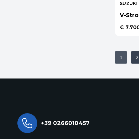
SUZUKI
V-Str
€ 7.70
1
2
+39 0266010457