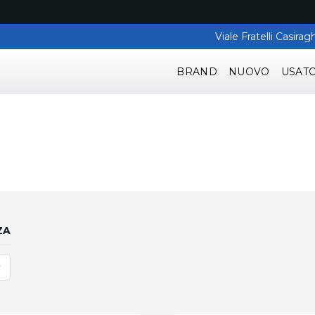
Viale Fratelli Casir
BRAND
NUOVO
USAT
ZA