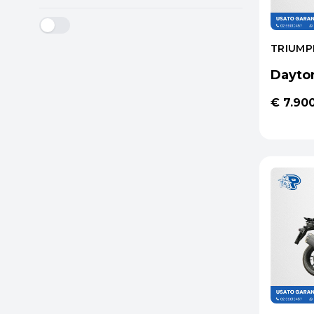
TRIUMP
Dayto
€ 7.90