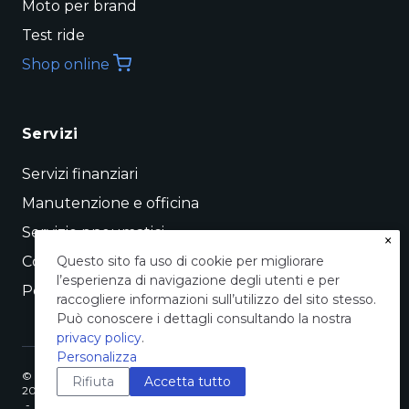
Moto per brand
Test ride
Shop online
Servizi
Servizi finanziari
Manutenzione e officina
Servizio pneumatici
×
Conto vendita
Questo sito fa uso di cookie per migliorare
l’esperienza di navigazione degli utenti e per
Permuta
raccogliere informazioni sull’utilizzo del sito stesso.
Può conoscere i dettagli consultando la nostra
privacy policy
.
Personalizza
©
Pogliani Concessionaria Ufficiale – Pogliani srl, Viale Casiraghi,
Rifiuta
Accetta tutto
2026
435 – 20099 Sesto San Giovanni (Milano) – cf. p.iva:
-
00780760153 - REA MI-356497