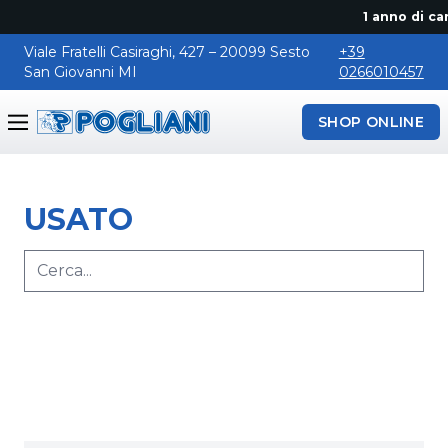
1 anno di ca
Viale Fratelli Casiraghi, 427 – 20099 Sesto
+39
San Giovanni MI
0266010457
SHOP ONLINE
Pogliani
USATO