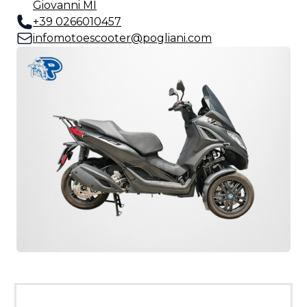
Giovanni MI
+39 0266010457
infomotoescooter@pogliani.com