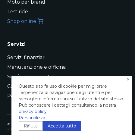
Moto per brand
Test ride
Shop online
Servizi
Servizi finanziari
Manutenzione e officina
Servizio pneumatici
×
Conto vendita
Questo sito fa uso di cookie per migliorare
l’esperienza di navigazione degli utenti e per
Permuta
raccogliere informazioni sull’utilizzo del sito stesso.
Può conoscere i dettagli consultando la nostra
privacy policy
.
Personalizza
©
Pogliani Concessionaria Ufficiale – Pogliani srl, Viale Casiraghi,
Rifiuta
Accetta tutto
2026
435 – 20099 Sesto San Giovanni (Milano) – cf. p.iva:
-
00780760153 - REA MI-356497