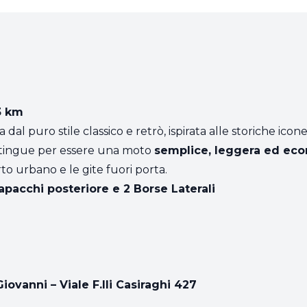
3 km
dal puro stile classico e retrò, ispirata alle storiche ic
istingue per essere una moto
semplice, leggera ed ec
to urbano e le gite fuori porta.
apacchi posteriore e 2 Borse Laterali
iovanni – Viale F.lli Casiraghi 427