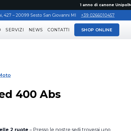
1 anno di canone UnipolMove grat
aghi, 427 – 20099 Sesto San Giovanni MI
+39 0266010457
O
SERVIZI
NEWS
CONTATTI
SHOP ONLINE
Moto
ed 400 Abs
delle 2 ruote
– Presso le nostre sedi troverai uno