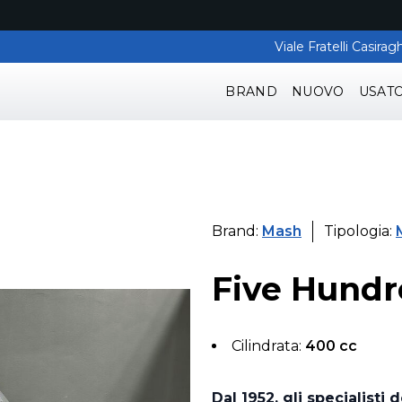
Viale Fratelli Casir
BRAND
NUOVO
USAT
Brand:
Mash
Tipologia:
Five Hundr
Cilindrata:
400 cc
Dal 1952, gli specialisti 