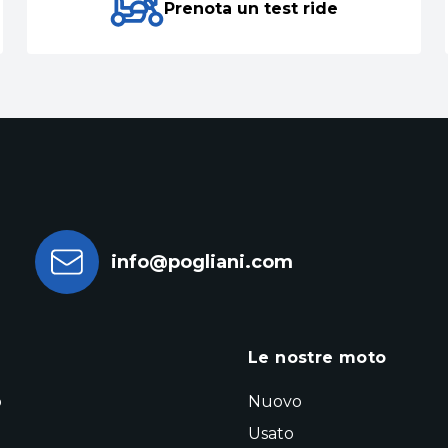
Prenota un test ride
info@pogliani.com
a
Le nostre moto
o
Nuovo
Usato