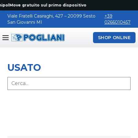
ipolMove gratuito sul primo dispositivo
Viale Fratelli Casiraghi, 427 – 20099 Sesto
+39
San Giovanni MI
0266010457
SHOP ONLINE
Pogliani
USATO