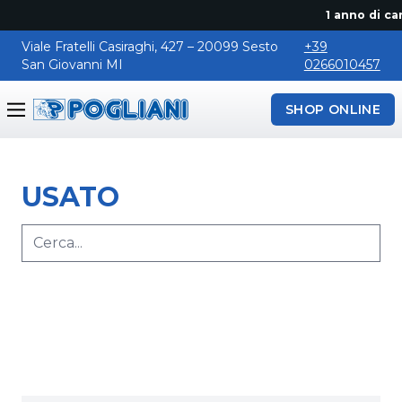
1 anno di can
Viale Fratelli Casiraghi, 427 – 20099 Sesto
+39
San Giovanni MI
0266010457
SHOP ONLINE
Pogliani
USATO