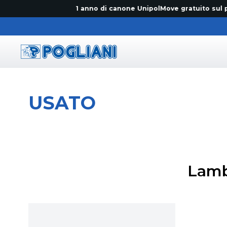
1 anno di canone UnipolMove gratuito sul primo
Pogliani
USATO
Lamb