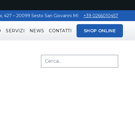
aghi, 427 – 20099 Sesto San Giovanni MI
+39 0266010457
O
SERVIZI
NEWS
CONTATTI
SHOP ONLINE