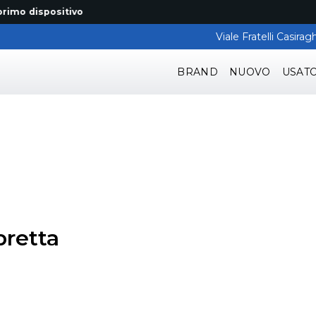
 dispositivo
Viale Fratelli Casir
BRAND
NUOVO
USAT
retta