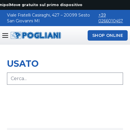
ipolMove gratuito sul primo dispositivo
Viale Fratelli Casiraghi, 427 – 20099 Sesto
+39
San Giovanni MI
0266010457
SHOP ONLINE
Pogliani
USATO