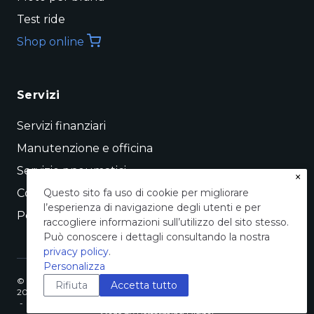
Test ride
Shop online
Servizi
Servizi finanziari
Manutenzione e officina
Servizio pneumatici
×
Conto vendita
Questo sito fa uso di cookie per migliorare
l’esperienza di navigazione degli utenti e per
Permuta
raccogliere informazioni sull’utilizzo del sito stesso.
Può conoscere i dettagli consultando la nostra
privacy policy
.
Personalizza
©
Pogliani Concessionaria Ufficiale – Pogliani srl, Viale Casiraghi,
Rifiuta
Accetta tutto
2026
435 – 20099 Sesto San Giovanni (Milano) – cf. p.iva:
-
00780760153 - REA MI-356497