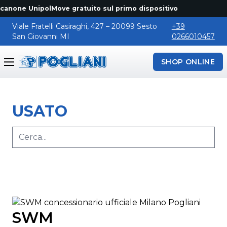
 canone UnipolMove gratuito sul primo dispositivo
Viale Fratelli Casiraghi, 427 – 20099 Sesto
+39
San Giovanni MI
0266010457
SHOP ONLINE
Pogliani
USATO
SWM