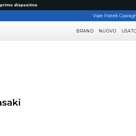
 dispositivo
Viale Fratelli Casir
BRAND
NUOVO
USAT
saki