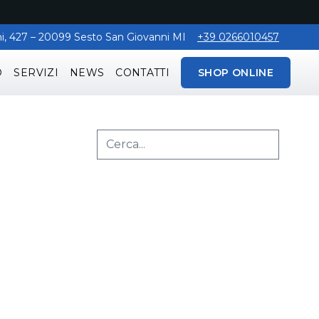
aghi, 427 – 20099 Sesto San Giovanni MI
+39 0266010457
O
SERVIZI
NEWS
CONTATTI
SHOP ONLINE