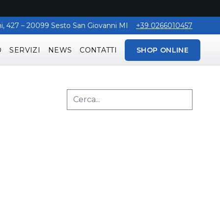
aghi, 427 – 20099 Sesto San Giovanni MI
+39 0266010457
O
SERVIZI
NEWS
CONTATTI
SHOP ONLINE