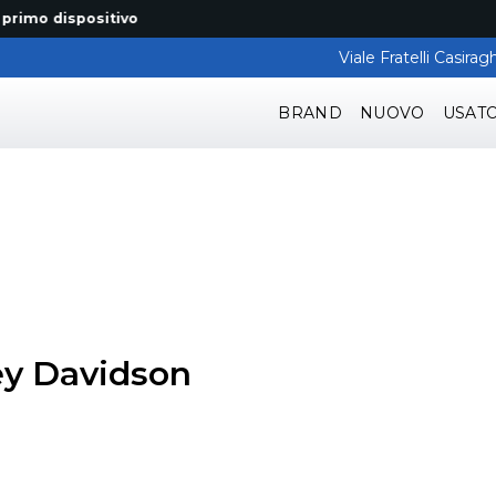
 dispositivo
Viale Fratelli Casir
BRAND
NUOVO
USAT
ey Davidson