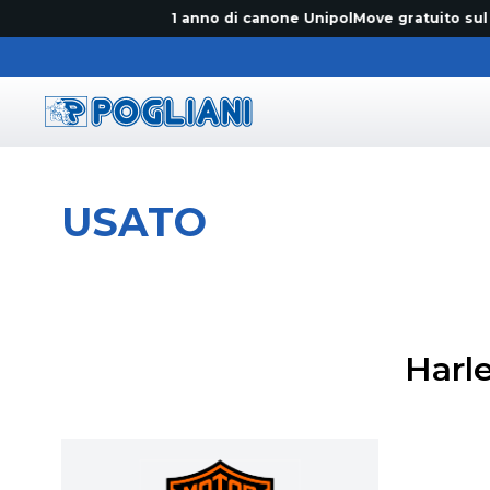
1 anno di canone UnipolMove gratuito sul primo
Pogliani
USATO
Harl