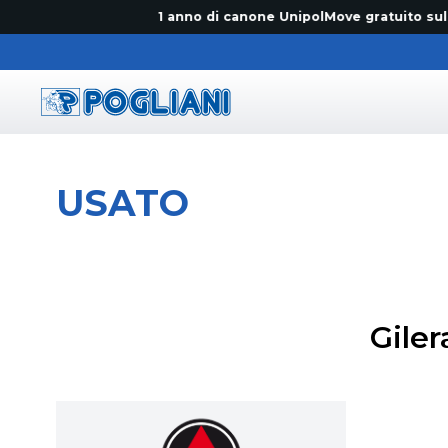
1 anno di canone UnipolMove gratuito sul prim
Pogliani
USATO
Giler