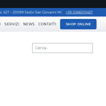
aghi, 427 – 20099 Sesto San Giovanni MI
+39 0266010457
O
SERVIZI
NEWS
CONTATTI
SHOP ONLINE