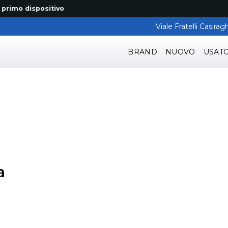
o dispositivo
Viale Fratelli Casir
BRAND
NUOVO
USAT
a