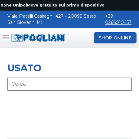
none UnipolMove gratuito sul primo dispositivo
Viale Fratelli Casiraghi, 427 – 20099 Sesto
+39
San Giovanni MI
0266010457
SHOP ONLINE
Pogliani
USATO