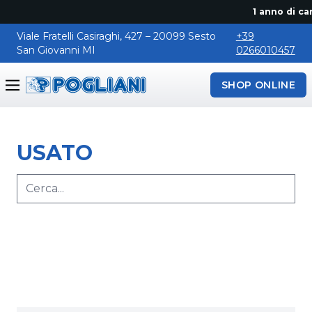
1 anno di can
Viale Fratelli Casiraghi, 427 – 20099 Sesto
+39
San Giovanni MI
0266010457
SHOP ONLINE
Pogliani
USATO