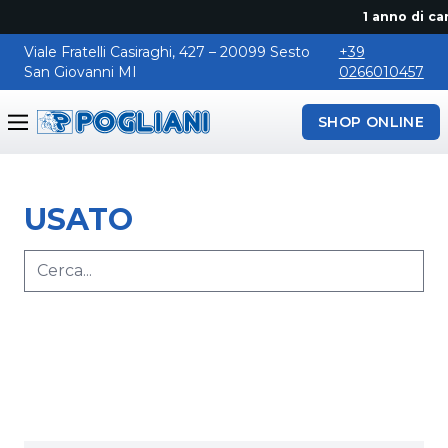
1 anno di can
Viale Fratelli Casiraghi, 427 – 20099 Sesto
+39
San Giovanni MI
0266010457
SHOP ONLINE
Pogliani
USATO