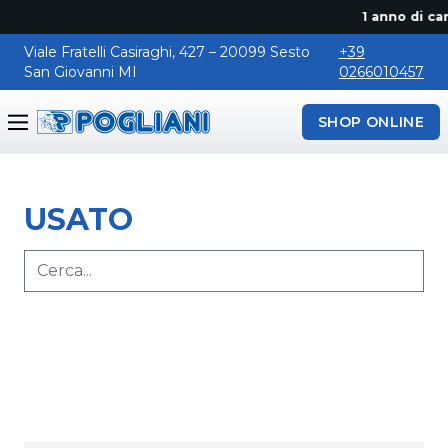
1 anno di can
Viale Fratelli Casiraghi, 427 – 20099 Sesto
+39
San Giovanni MI
0266010457
SHOP ONLINE
Pogliani
USATO