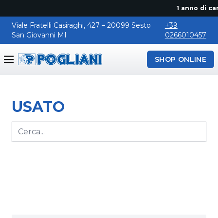
1 anno di can
Viale Fratelli Casiraghi, 427 – 20099 Sesto
+39
San Giovanni MI
0266010457
SHOP ONLINE
Pogliani
USATO