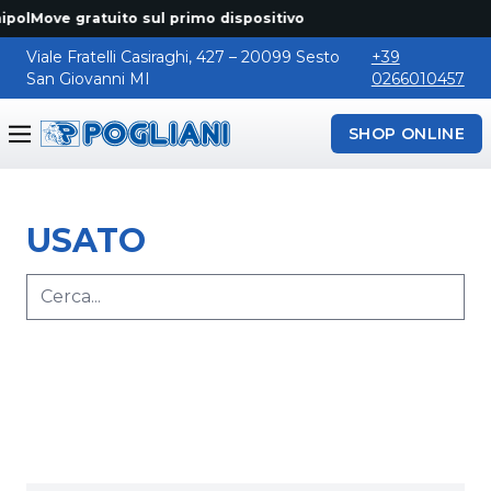
polMove gratuito sul primo dispositivo
Viale Fratelli Casiraghi, 427 – 20099 Sesto
+39
San Giovanni MI
0266010457
SHOP ONLINE
Pogliani
USATO