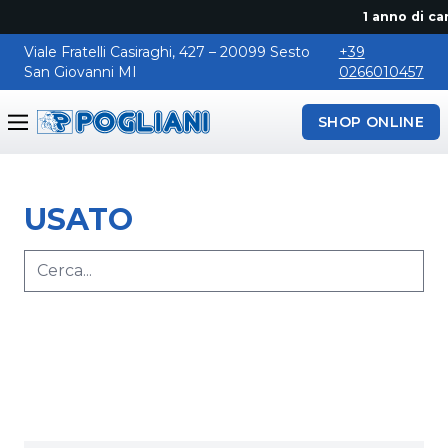
1 anno di can
Viale Fratelli Casiraghi, 427 – 20099 Sesto
+39
San Giovanni MI
0266010457
SHOP ONLINE
Pogliani
USATO