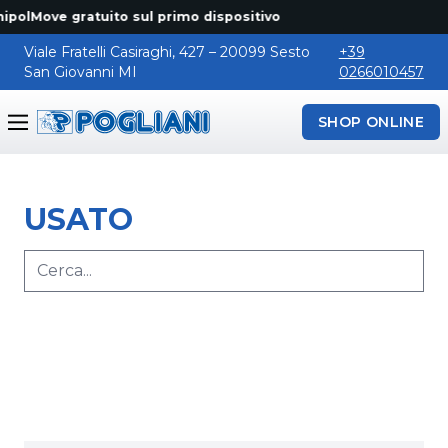
ipolMove gratuito sul primo dispositivo
Viale Fratelli Casiraghi, 427 – 20099 Sesto
+39
San Giovanni MI
0266010457
SHOP ONLINE
Pogliani
USATO