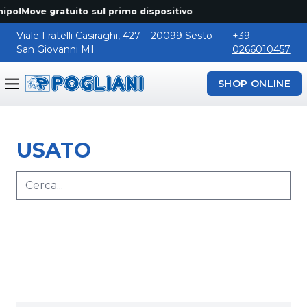
ipolMove gratuito sul primo dispositivo
Viale Fratelli Casiraghi, 427 – 20099 Sesto
+39
San Giovanni MI
0266010457
SHOP ONLINE
Pogliani
USATO