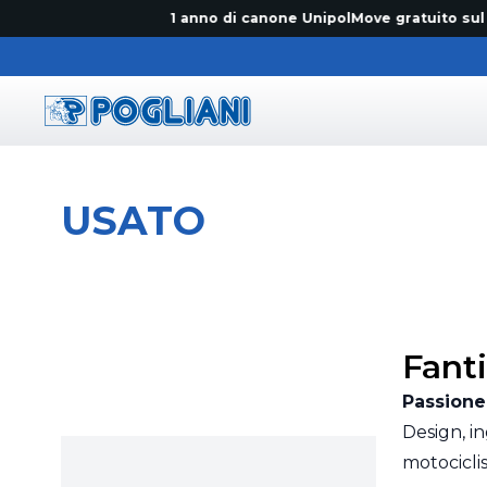
1 anno di canone UnipolMove gratuito sul prim
Pogliani
USATO
Fant
Passione 
Design, in
motociclis