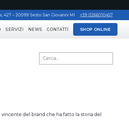
aghi, 427 – 20099 Sesto San Giovanni MI
+39 0266010457
O
SERVIZI
NEWS
CONTATTI
SHOP ONLINE
 vincente del brand che ha fatto la storia del