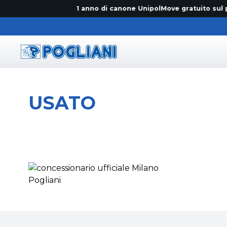
1 anno di canone UnipolMove gratuito sul primo
Pogliani
USATO