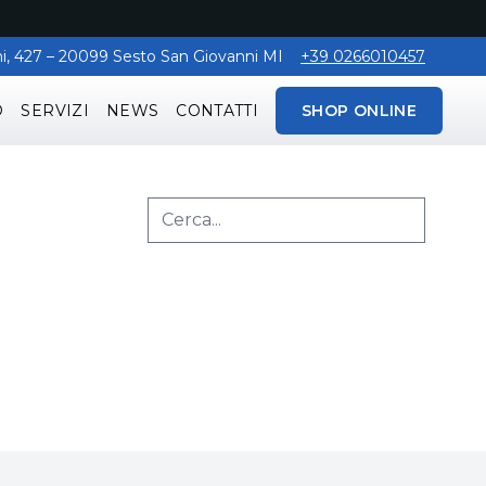
aghi, 427 – 20099 Sesto San Giovanni MI
+39 0266010457
O
SERVIZI
NEWS
CONTATTI
SHOP ONLINE