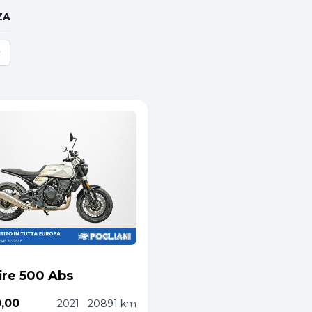
ZA
ire 500 Abs
0,00
2021
20891 km