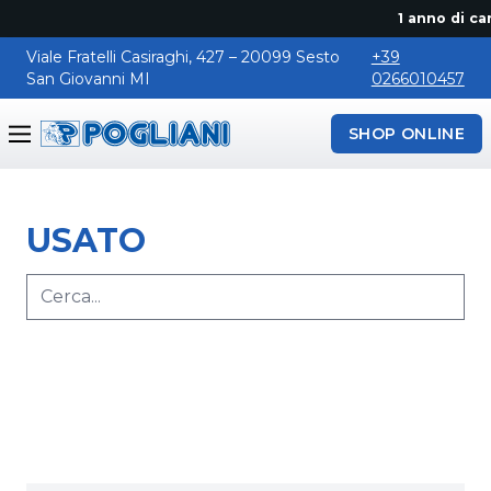
1 anno di cano
Viale Fratelli Casiraghi, 427 – 20099 Sesto
+39
San Giovanni MI
0266010457
SHOP ONLINE
Pogliani
USATO