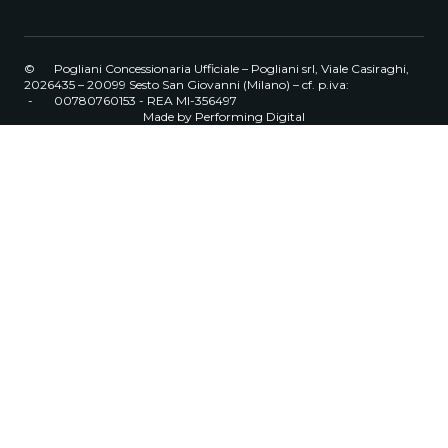
©
Pogliani Concessionaria Ufficiale – Pogliani srl, Viale Casiraghi,
2026
435 – 20099 Sesto San Giovanni (Milano) – cf. p.iva:
-
00780760153 - REA MI-356497
Made by
Performing Digital