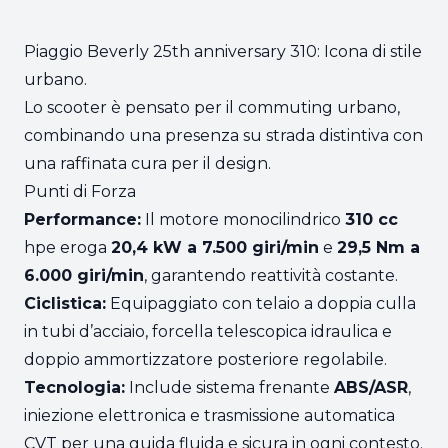
Piaggio Beverly 25th anniversary 310: Icona di stile
urbano.
Lo scooter è pensato per il commuting urbano,
combinando una presenza su strada distintiva con
una raffinata cura per il design.
Punti di Forza
Performance:
Il motore monocilindrico
310 cc
hpe eroga
20,4 kW a 7.500 giri/min
e
29,5 Nm a
6.000 giri/min
, garantendo reattività costante.
Ciclistica:
Equipaggiato con telaio a doppia culla
in tubi d’acciaio, forcella telescopica idraulica e
doppio ammortizzatore posteriore regolabile.
Tecnologia:
Include sistema frenante
ABS/ASR
,
iniezione elettronica e trasmissione automatica
CVT per una guida fluida e sicura in ogni contesto.