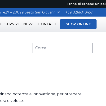
1 anno di canone UnipolMove 
aghi, 427 – 20099 Sesto San Giovanni MI
+39 0266010457
O
SERVIZI
NEWS
CONTATTI
SHOP ONLINE
mbinano potenza e innovazione, per ottenere
gera e veloce.