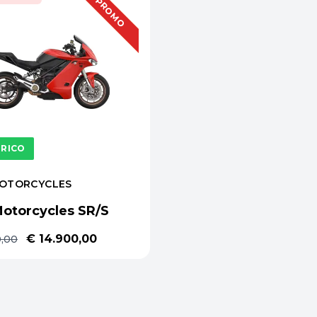
OFFERTA
PROMO
TRICO
OTORCYCLES
otorcycles SR/S
€ 14.900,00
0,00