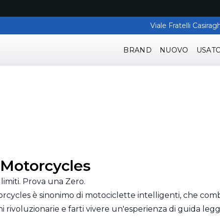
Viale Fratelli Casir
BRAND
NUOVO
USAT
 Motorcycles
 limiti. Prova una Zero.
rcycles è sinonimo di motociclette intelligenti, che co
i rivoluzionarie e farti vivere un'esperienza di guida leg