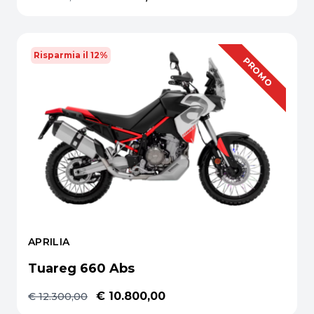
Risparmia il 12%
OFFERTA
PROMO
APRILIA
Tuareg 660 Abs
€ 10.800,00
€ 12.300,00