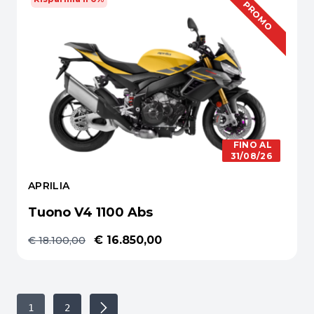
OFFERTA
PROMO
FINO AL
31/08/26
APRILIA
Tuono V4 1100 Abs
€ 16.850,00
€ 18.100,00
1
2