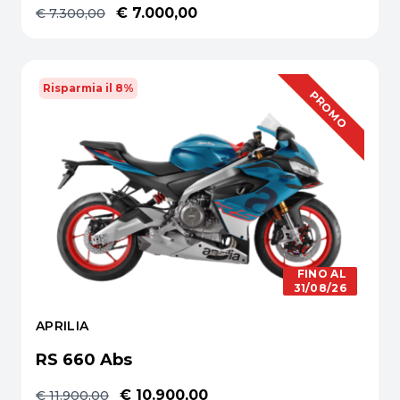
€ 7.000,00
€ 7.300,00
Risparmia il 8%
OFFERTA
PROMO
FINO AL
31/08/26
APRILIA
RS 660 Abs
€ 10.900,00
€ 11.900,00