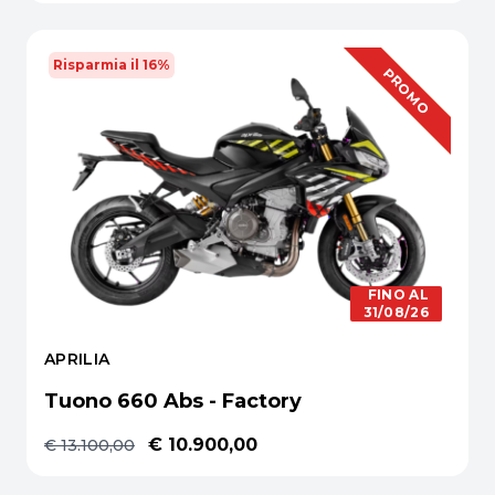
Risparmia il 16%
OFFERTA
PROMO
FINO AL
31/08/26
APRILIA
Tuono 660 Abs - Factory
€ 10.900,00
€ 13.100,00