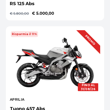
RS 125 Abs
€ 5.000,00
€ 5.800,00
Risparmia il 11%
OFFERTA
PROMO
FINO AL
31/08/26
APRILIA
Tuono 457 Abs