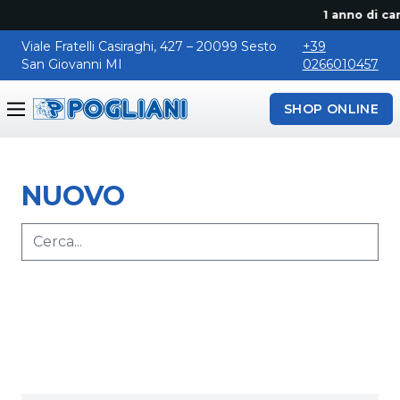
1 anno di canon
Viale Fratelli Casiraghi, 427 – 20099 Sesto
+39
San Giovanni MI
0266010457
SHOP ONLINE
Pogliani
NUOVO