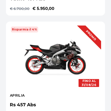
€ 5.950,00
€ 6.700,00
Risparmia il 4%
OFFERTA
PROMO
FINO AL
31/08/26
APRILIA
Rs 457 Abs