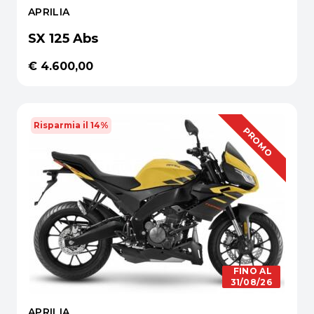
APRILIA
SX 125 Abs
€ 4.600,00
Risparmia il 14%
OFFERTA
PROMO
FINO AL
31/08/26
APRILIA