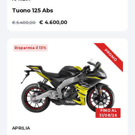
Tuono 125 Abs
€ 4.600,00
€ 5.400,00
Risparmia il 13%
OFFERTA
PROMO
FINO AL
31/08/26
APRILIA