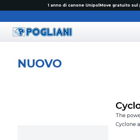
1 anno di canone UnipolMove gratuito sul primo
Pogliani
NUOVO
Cycl
The power
Cyclone ar