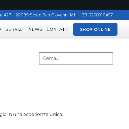
aghi, 427 – 20099 Sesto San Giovanni MI
+39 0266010457
O
SERVIZI
NEWS
CONTATTI
SHOP ONLINE
ggio in una esperienza unica.