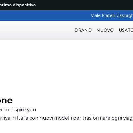
 dispositivo
Viale Fratelli Casir
BRAND
NUOVO
USAT
one
 to inspire you
riva in Italia con nuovi modelli per trasformare ogni via