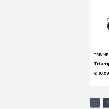
TRIUMP
Trium
€ 10.09
1
2