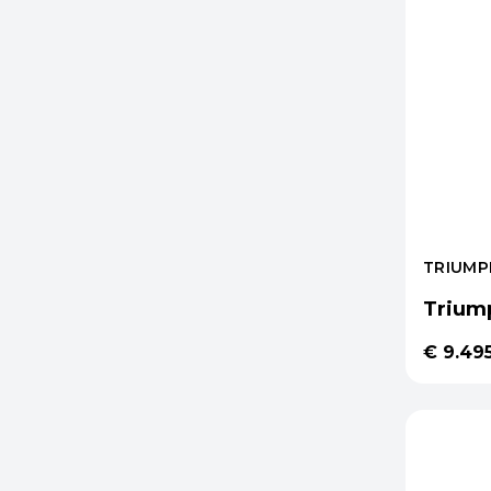
TRIUMP
Trium
€ 9.49