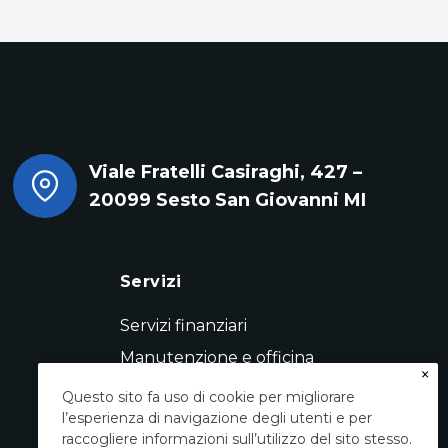
Viale Fratelli Casiraghi, 427 –
20099 Sesto San Giovanni MI
Servizi
Servizi finanziari
Manutenzione e officina
×
Servizio pneumatici
Questo sito fa uso di cookie per migliorare
l’esperienza di navigazione degli utenti e per
Conto vendita
raccogliere informazioni sull’utilizzo del sito stesso.