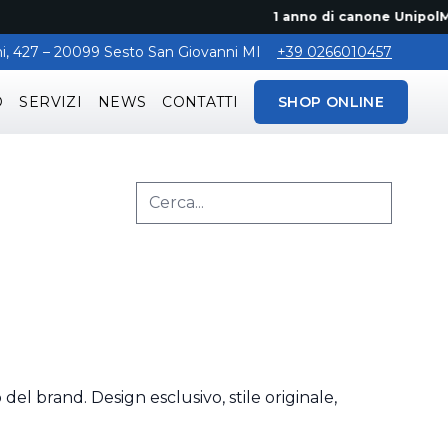
1 anno di canone UnipolMove gr
aghi, 427 – 20099 Sesto San Giovanni MI
+39 0266010457
O
SERVIZI
NEWS
CONTATTI
SHOP ONLINE
l brand. Design esclusivo, stile originale,