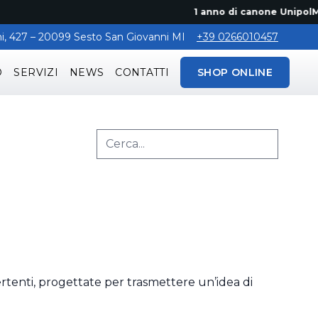
1 anno di canone UnipolMove grat
aghi, 427 – 20099 Sesto San Giovanni MI
+39 0266010457
O
SERVIZI
NEWS
CONTATTI
SHOP ONLINE
ertenti, progettate per trasmettere un’idea di