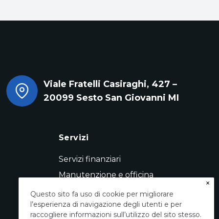
Viale Fratelli Casiraghi, 427 –
20099 Sesto San Giovanni MI
Servizi
Servizi finanziari
Manutenzione e officina
×
Servizio pneumatici
Questo sito fa uso di cookie per migliorare
l’esperienza di navigazione degli utenti e per
Conto vendita
raccogliere informazioni sull’utilizzo del sito stesso.