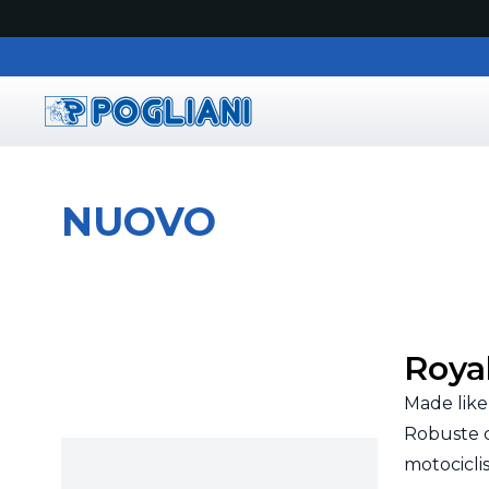
Pogliani
NUOVO
Royal
Made like 
Robuste c
motocicli