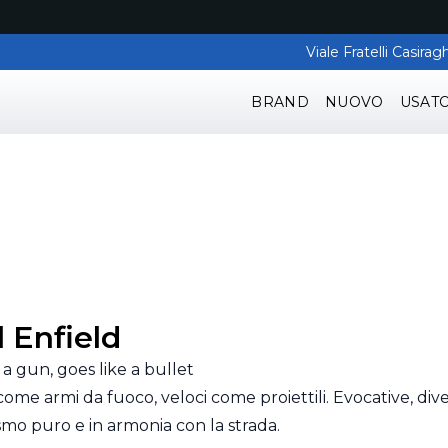
Viale Fratelli Casir
BRAND
NUOVO
USAT
 Enfield
a gun, goes like a bullet
ome armi da fuoco, veloci come proiettili. Evocative, div
smo puro e in armonia con la strada.