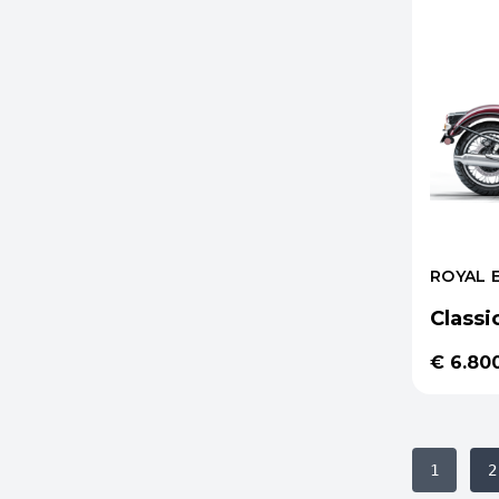
ROYAL 
Classi
€ 6.80
1
2