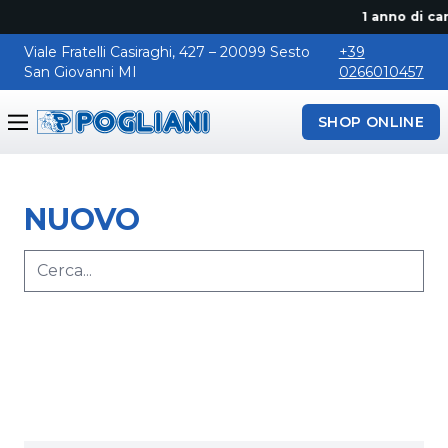
1 anno di canon
Viale Fratelli Casiraghi, 427 – 20099 Sesto
+39
San Giovanni MI
0266010457
SHOP ONLINE
Pogliani
NUOVO