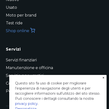
Usato
Moto per brand
Test ride
Shop online
Servizi
Servizi finanziari
Manutenzione e officina
Servizio pneumatici
×
Conto vendita
Questo sito fa uso di cookie per migliorare
l’esperienza di navigazione degli utenti e per
Permuta
raccogliere informazioni sull’utilizzo del sito stesso.
Può conoscere i dettagli consultando la nostra
privacy policy
.
Personalizza