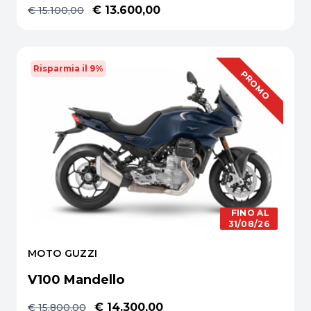
€ 13.600,00
€ 15.100,00
Risparmia il 9%
OFFERTA
PROMO
FINO AL
31/08/26
MOTO GUZZI
V100 Mandello
€ 14.300,00
€ 15.800,00