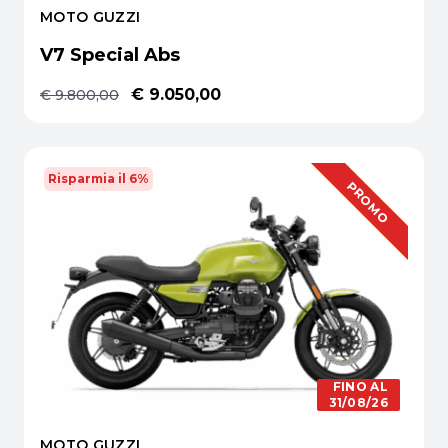
MOTO GUZZI
V7 Special Abs
€ 9.050,00
€ 9.800,00
Risparmia il 6%
OFFERTA
PROMO
FINO AL
31/08/26
MOTO GUZZI