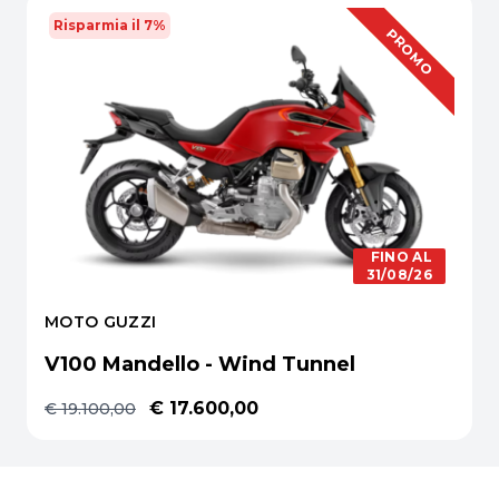
Risparmia il 7%
OFFERTA
PROMO
FINO AL
31/08/26
MOTO GUZZI
V100 Mandello - Wind Tunnel
€ 17.600,00
€ 19.100,00