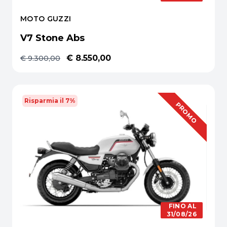
MOTO GUZZI
V7 Stone Abs
€ 8.550,00
€ 9.300,00
Risparmia il 7%
OFFERTA
PROMO
FINO AL
31/08/26