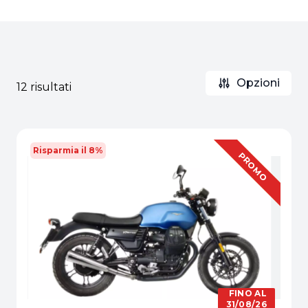
Opzioni
12 risultati
Risparmia il 8%
OFFERTA
PROMO
FINO AL
31/08/26