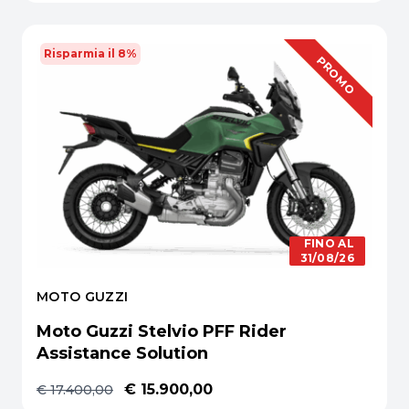
Risparmia il 8%
OFFERTA
PROMO
FINO AL
31/08/26
MOTO GUZZI
Moto Guzzi Stelvio PFF Rider
Assistance Solution
€ 15.900,00
€ 17.400,00