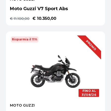
Moto Guzzi V7 Sport Abs
€ 10.350,00
€ 11.100,00
Risparmia il 11%
OFFERTA
PROMO
FINO AL
31/08/26
MOTO GUZZI