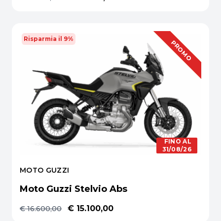
Risparmia il 9%
OFFERTA
PROMO
FINO AL
31/08/26
MOTO GUZZI
Moto Guzzi Stelvio Abs
€ 15.100,00
€ 16.600,00