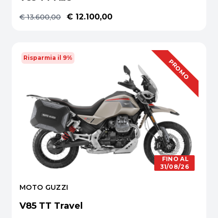
€ 12.100,00
€ 13.600,00
Risparmia il 9%
OFFERTA
PROMO
FINO AL
31/08/26
MOTO GUZZI
V85 TT Travel