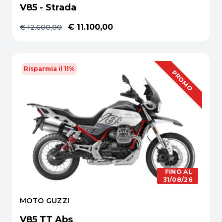
V85 - Strada
€ 11.100,00
€ 12.600,00
Risparmia il 11%
OFFERTA
PROMO
FINO AL
31/08/26
MOTO GUZZI
V85 TT Abs