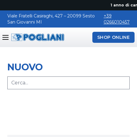
1 anno di canon
Viale Fratelli Casiraghi, 427 – 20099 Sesto
+39
San Giovanni MI
0266010457
SHOP ONLINE
Pogliani
NUOVO