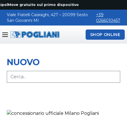
polMove gratuito sul primo dispositivo
Viale Fratelli Casiraghi, 427 – 20099 Sesto
+39
San Giovanni MI
0266010457
SHOP ONLINE
Pogliani
NUOVO