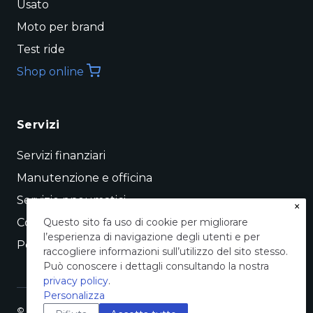
Usato
Moto per brand
Test ride
Shop online
Servizi
Servizi finanziari
Manutenzione e officina
Servizio pneumatici
×
Conto vendita
Questo sito fa uso di cookie per migliorare
l’esperienza di navigazione degli utenti e per
Permuta
raccogliere informazioni sull’utilizzo del sito stesso.
Può conoscere i dettagli consultando la nostra
privacy policy
.
Personalizza
©
Pogliani Concessionaria Ufficiale – Pogliani srl, Viale Casiraghi,