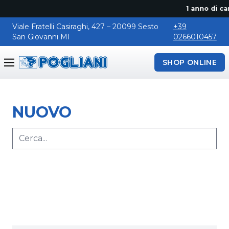
1 anno di canon
Viale Fratelli Casiraghi, 427 – 20099 Sesto
+39
San Giovanni MI
0266010457
SHOP ONLINE
Pogliani
NUOVO