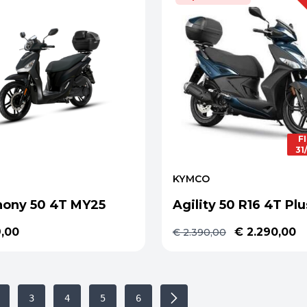
F
31
KYMCO
ony 50 4T MY25
Agility 50 R16 4T Plu
9,00
€ 2.290,00
€ 2.390,00
3
4
5
6