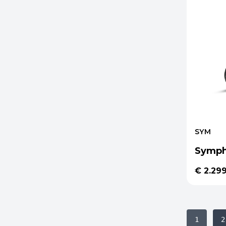
SYM
Symph
€ 2.29
1
2