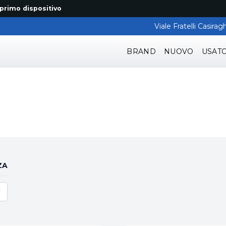
dispositivo
Viale Fratelli Casir
BRAND
NUOVO
USAT
ZA