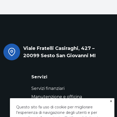
Viale Fratelli Casiraghi, 427 –
20099 Sesto San Giovanni MI
Servizi
Servizi finanziari
Manutenzione e officina
×
Servizio pneumatici
Questo sito fa uso di cookie per migliorare
l’esperienza di navigazione degli utenti e per
Conto vendita