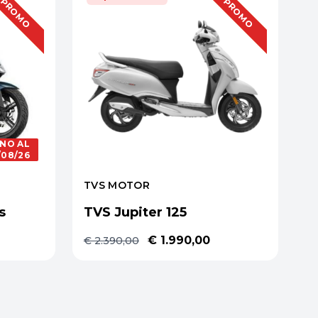
OFFERTA
OFFERTA
PROMO
PROMO
INO AL
/08/26
TVS MOTOR
s
TVS Jupiter 125
€ 1.990,00
€ 2.390,00