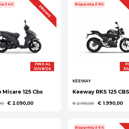
ia il 4%
Risparmia il 9%
OFFERTA
PROMO
FINO AL
F
31/08/26
30
KEEWAY
 Micare 125 Cbs
Keeway RKS 125 CB
€ 2.090,00
€ 1.990,00
00
€ 2.190,00
Risparmia il 4%