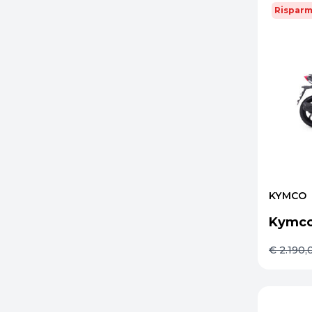
Risparm
KYMCO
Kymco
€ 2.190,