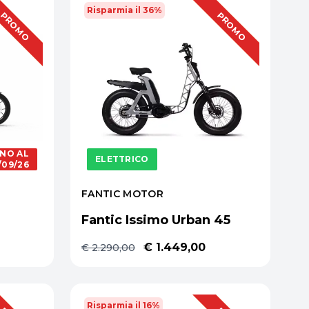
Risparmia il 36%
OFFERTA
OFFERTA
PROMO
PROMO
INO AL
ELETTRICO
/09/26
FANTIC MOTOR
S
Fantic Issimo Urban 45
€ 1.449,00
€ 2.290,00
Risparmia il 16%