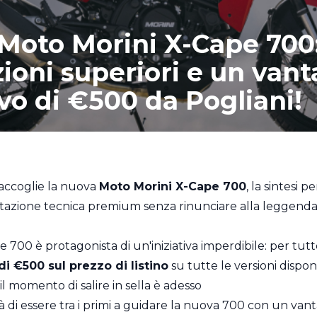
Moto Morini X-Cape 700
ioni superiori e un van
vo di €500 da Pogliani!
 accoglie la nuova
Moto Morini X-Cape 700
, la sintesi 
azione tecnica premium senza rinunciare alla leggend
 700 è protagonista di un'iniziativa imperdibile: per tutto 
di €500 sul prezzo di listino
su tutte le versioni disponib
il momento di salire in sella è adesso
ità di essere tra i primi a guidare la nuova 700 con un v