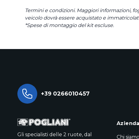
Termini e condizioni. Maggiori informazioni, fo
veicolo dovrà essere acquistato e immatricolato
*Spese di montaggio del kit escluse.
+39 0266010457
Aziend
Gli specialisti delle 2 ruote, dal
Chi siam