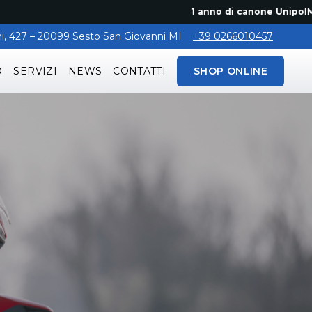
1 anno di canone UnipolMove gratuit
aghi, 427 – 20099 Sesto San Giovanni MI
+39 0266010457
O
SERVIZI
NEWS
CONTATTI
SHOP ONLINE