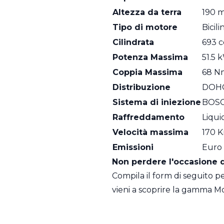
Altezza da terra
190 
Tipo di motore
Bicili
Cilindrata
693 c
Potenza Massima
51.5 
Coppia Massima
68 Nm
Distribuzione
DOHC 
Sistema di iniezione
BOS
Raffreddamento
Liqui
Velocità massima
170 
Emissioni
Euro
Non perdere l'occasione di
Compila il form di seguito p
vieni a scoprire la gamma M