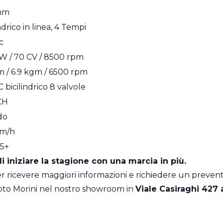
mm
ndrico in linea, 4 Tempi
c
kW / 70 CV / 8500 rpm
 / 6.9 kgm / 6500 rpm
bicilindrico 8 valvole
CH
do
Km/h
 5+
 iniziare la stagione con una marcia in più.
er ricevere maggiori informazioni e richiedere un preven
oto Morini nel nostro showroom in
Viale Casiraghi 427 