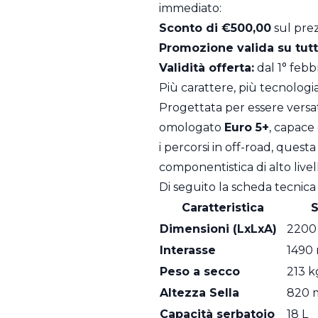
immediato:
Sconto di €500,00
sul prez
Promozione valida su tutt
Validità offerta:
dal 1° febbr
Più carattere, più tecnologi
Progettata per essere versa
omologato
Euro 5+
, capace
i percorsi in off-road, ques
componentistica di alto live
Di seguito la scheda tecnica
Caratteristica
S
Dimensioni (LxLxA)
2200 
Interasse
1490
Peso a secco
213 k
Altezza Sella
820 
Capacità serbatoio
18 L