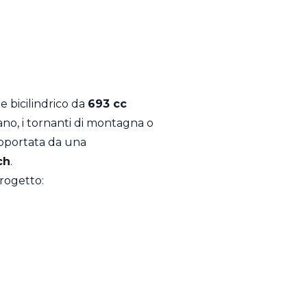
 bicilindrico da
693 cc
rbano, i tornanti di montagna o
upportata da una
ch
.
progetto: