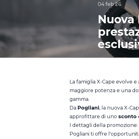
04 feb 26
Nuova 
prestaz
esclusi
La famiglia X-Cape evolve e
maggiore potenza e una dot
gamma.
Da
Pogliani
, la nuova X-Cape
approfittare di uno
sconto 
I dettagli della promozione: 
Pogliani ti offre l'opportun