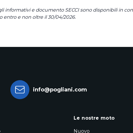
gli informativi e documento SECCI sono disponibili in conc
 entro e non oltre il 30/04/2026.
info@pogliani.com
a
Le nostre moto
o
Nuovo