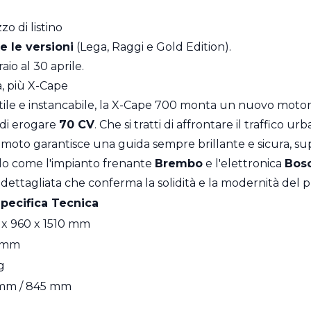
zo di listino
e le versioni
(Lega, Raggi e Gold Edition).
aio al 30 aprile.
a, più X-Cape
tile e instancabile, la X-Cape 700 monta un nuovo motore
 di erogare
70 CV
. Che si tratti di affrontare il traffico u
ta moto garantisce una guida sempre brillante e sicura, s
llo come l'impianto frenante
Brembo
e l'elettronica
Bos
 dettagliata che conferma la solidità e la modernità del 
pecifica Tecnica
x 960 x 1510 mm
 mm
g
mm / 845 mm