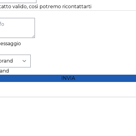
tatto valido, così potremo ricontattarti
 messaggio
rand
INVIA