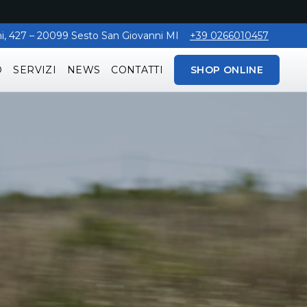
aghi, 427 – 20099 Sesto San Giovanni MI
+39 0266010457
O
SERVIZI
NEWS
CONTATTI
SHOP ONLINE