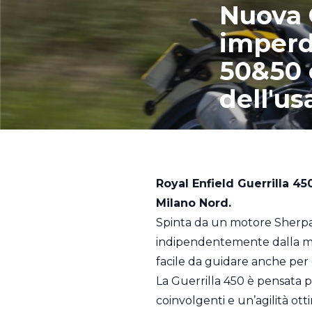
Nuova G
imperdi
50&50 
dell'us
Royal Enfield Guerrilla 45
Milano Nord.
Spinta da un motore Sherpa da
indipendentemente dalla marc
facile da guidare anche per 
La Guerrilla 450 è pensata per
coinvolgenti e un’agilità otti