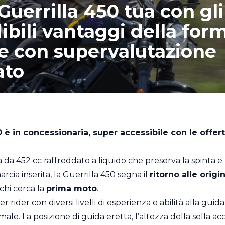
uerrilla 450 tua con gli
bili vantaggi della for
e con supervalutazione
ato
0
è in concessionaria, super accessibile con le offert
 452 cc raffreddato a liquido che preserva la spinta e l’e
ia inserita, la Guerrilla 450 segna il
ritorno alle origi
chi cerca la
prima moto
.
 rider con diversi livelli di esperienza e abilità alla guid
male. La posizione di guida eretta, l’altezza della sella acce