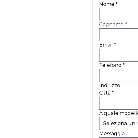
Nome
*
Cognome
*
Email
*
Telefono
*
Indirizzo
Città
*
A quale modello
Messaggio