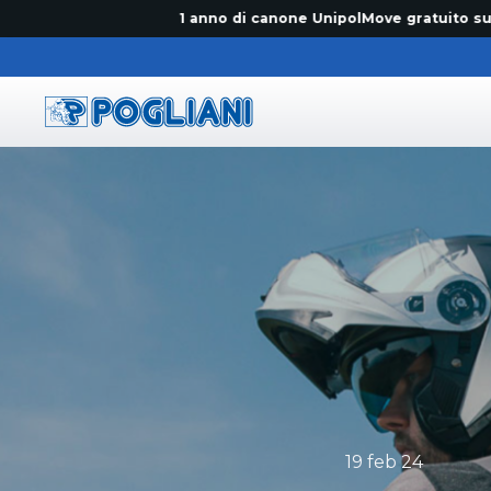
1 anno di canone UnipolMove gratuito sul primo
Pogliani
19 feb 24