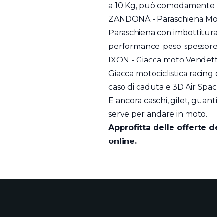
a 10 Kg, può comodamente c
ZANDONÀ - Paraschiena Mot
Paraschiena con imbottitura 
performance-peso-spessore
IXON - Giacca moto Vendet
Giacca motociclistica racing 
caso di caduta e 3D Air Space
E ancora caschi, gilet, guant
serve per andare in moto.
Approfitta delle offerte d
online
.