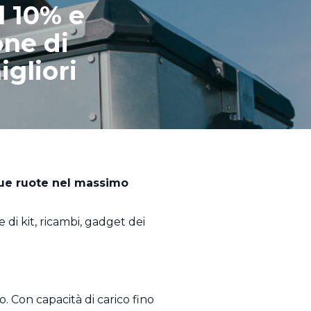
l 10% e
one di
gliori
 due ruote nel massimo
 di kit, ricambi, gadget dei
 Con capacità di carico fino