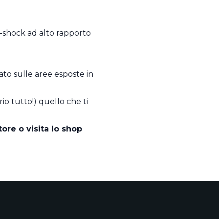
i-shock ad alto rapporto
ato sulle aree esposte in
io tutto!) quello che ti
store o
visita lo shop