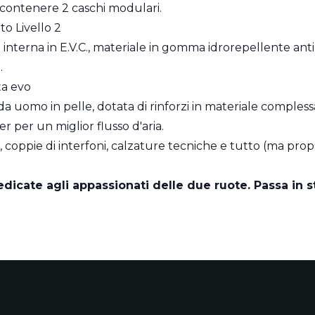
ontenere 2 caschi modulari.
o Livello 2
interna in E.V.C., materiale in gomma idrorepellente ant
.
ta evo
da uomo in pelle, dotata di rinforzi in materiale compless
r per un miglior flusso d'aria.
i, coppie di interfoni, calzature tecniche e tutto (ma propr
edicate agli appassionati delle due ruote. Passa in 