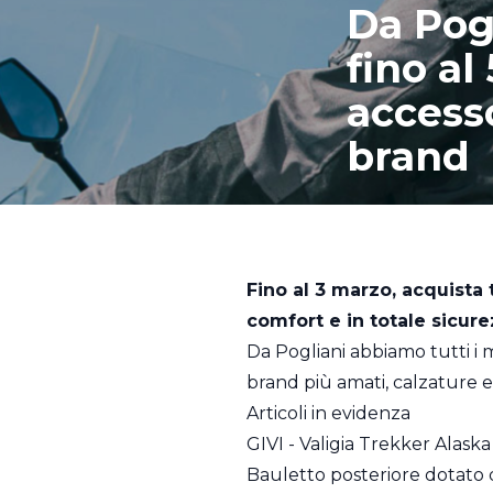
Da Pogl
fino al
accesso
brand
Fino al 3 marzo, acquista 
comfort e in totale sicurez
Da Pogliani abbiamo tutti i m
brand più amati, calzature e
Articoli in evidenza
GIVI - Valigia Trekker Alaska
Bauletto posteriore dotato d