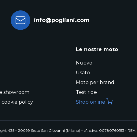
info@pogliani.com
a
Le nostre moto
o
Nuovo
Usato
Moto per brand
 e showroom
Test ride
 cookie policy
Shop online
siraghi, 435 – 20099 Sesto San Giovanni (Milano) – cf. p.iva: 00780760153 - RE