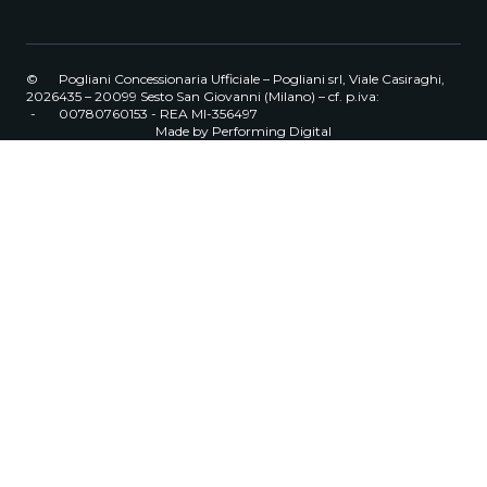
©
Pogliani Concessionaria Ufficiale – Pogliani srl, Viale Casiraghi,
2026
435 – 20099 Sesto San Giovanni (Milano) – cf. p.iva:
-
00780760153 - REA MI-356497
Made by
Performing Digital