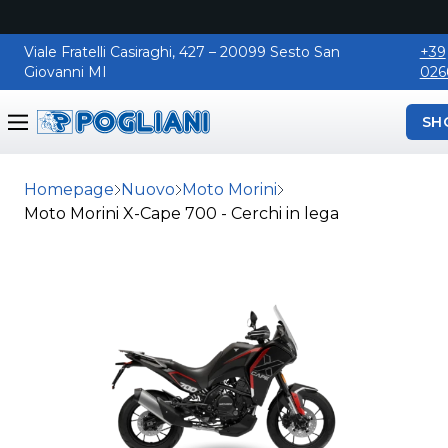
1
Viale Fratelli Casiraghi, 427 – 20099 Sesto San
+39
Giovanni MI
026
SH
Pogliani
Homepage
Nuovo
Moto Morini
Moto Morini X-Cape 700 - Cerchi in lega