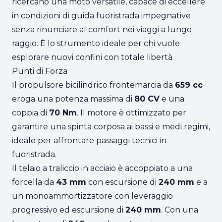
ricercano una moto versatile, capace di eccellere
in condizioni di guida fuoristrada impegnative
senza rinunciare al comfort nei viaggi a lungo
raggio. È lo strumento ideale per chi vuole
esplorare nuovi confini con totale libertà.
Punti di Forza
Il propulsore bicilindrico frontemarcia da
659 cc
eroga una potenza massima di
80 CV
e una
coppia di
70 Nm
. Il motore è ottimizzato per
garantire una spinta corposa ai bassi e medi regimi,
ideale per affrontare passaggi tecnici in
fuoristrada.
Il telaio a traliccio in acciaio è accoppiato a una
forcella da
43 mm
con escursione di
240 mm
e a
un monoammortizzatore con leveraggio
progressivo ed escursione di
240 mm
. Con una