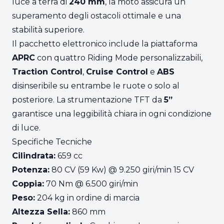
luce a terra di
240 mm
, la moto assicura un
superamento degli ostacoli ottimale e una
stabilità superiore.
Il pacchetto elettronico include la piattaforma
APRC
con quattro Riding Mode personalizzabili,
Traction Control
,
Cruise Control
e
ABS
disinseribile su entrambe le ruote o solo al
posteriore. La strumentazione TFT da
5”
garantisce una leggibilità chiara in ogni condizione
di luce.
Specifiche Tecniche
Cilindrata:
659 cc
Potenza:
80 CV (59 Kw) @ 9.250 giri/min 15 CV
Coppia:
70 Nm @ 6.500 giri/min
Peso:
204 kg in ordine di marcia
Altezza Sella:
860 mm