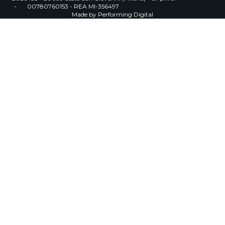
-
00780760153 - REA MI-356497
Made by
Performing Digital