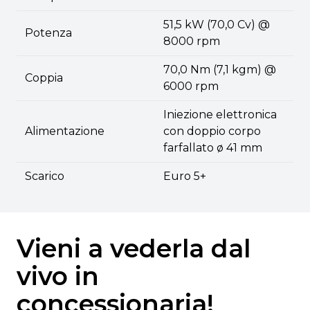
51,5 kW (70,0 Cv) @
Potenza
8000 rpm
70,0 Nm (7,1 kgm) @
Coppia
6000 rpm
Iniezione elettronica
Alimentazione
con doppio corpo
farfallato ø 41 mm
Scarico
Euro 5+
Vieni a vederla dal
vivo in
concessionaria!