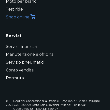
Moto per brand
Test ride
Shop online
Servizi
Servizi finanziari
Manutenzione e officina
Servizio pneumatici
Conto vendita
Permuta
©
Pogliani Concessionaria Ufficiale – Pogliani srl, Viale Casiraghi,
2026
435 – 20099 Sesto San Giovanni (Milano) – cf. p.iva:
-
00780760153 - REA MI-356497