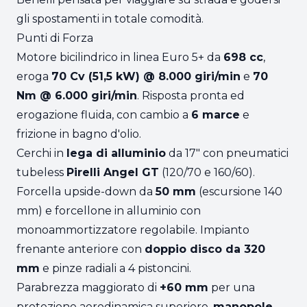
gli spostamenti in totale comodità.
Punti di Forza
Motore bicilindrico in linea Euro 5+ da
698 cc
,
eroga
70 Cv (51,5 kW) @ 8.000 giri/min
e
70
Nm @ 6.000 giri/min
. Risposta pronta ed
erogazione fluida, con cambio a
6 marce
e
frizione in bagno d'olio.
Cerchi in
lega di alluminio
da 17" con pneumatici
tubeless
Pirelli Angel GT
(120/70 e 160/60).
Forcella upside-down da
50 mm
(escursione 140
mm) e forcellone in alluminio con
monoammortizzatore regolabile. Impianto
frenante anteriore con
doppio disco da 320
mm
e pinze radiali a 4 pistoncini.
Parabrezza maggiorato di
+60 mm
per una
protezione aerodinamica superiore,
manopole