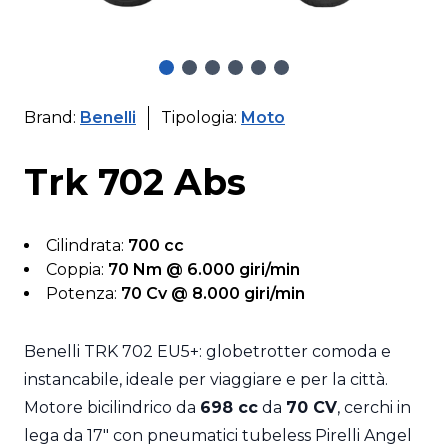
Brand:
Benelli
Tipologia:
Moto
Trk 702 Abs
Cilindrata:
700 cc
Coppia:
70 Nm @ 6.000 giri/min
Potenza:
70 Cv @ 8.000 giri/min
Benelli TRK 702 EU5+: globetrotter comoda e
instancabile, ideale per viaggiare e per la città.
Motore bicilindrico da
698 cc
da
70 CV
, cerchi in
lega da 17" con pneumatici tubeless Pirelli Angel