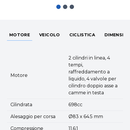
MOTORE
VEICOLO
CICLISTICA
DIMENSIO
2 cilindri in linea, 4
tempi,
raffreddamento a
Motore
liquido, 4 valvole per
cilindro doppio asse a
camme in testa
Cilindrata
698cc
Alesaggio per corsa
Ø83 x 64.5 mm
Compressione
11.6:1