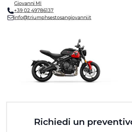
Giovanni MI
+39 02 49786137
info@triumphsestosangiovanni.it
Richiedi un preventiv