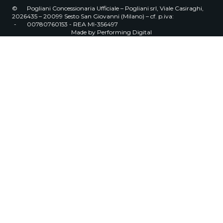
©
Pogliani Concessionaria Ufficiale – Pogliani srl, Viale Casiraghi,
2026
435 – 20099 Sesto San Giovanni (Milano) – cf. p.iva:
-
00780760153 - REA MI-356497
Made by
Performing Digital