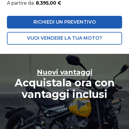
A partire da:
8.395,00 €
RICHIEDI UN PREVENTIVO
VUOI VENDERE LA TUA MOTO?
Nuovi vantaggi
Acquistala ora con
vantaggi inclusi
Fino a fine mese Triumph Trident a Milano è in
promozione. Da Triumph Sesto San Giovanni la puoi
acquistare con vantaggi riservati.