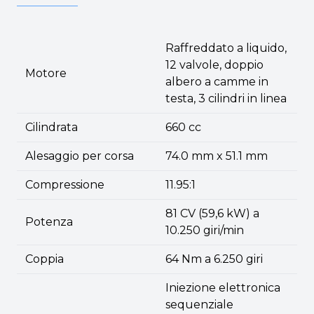
Raffreddato a liquido,
12 valvole, doppio
Motore
albero a camme in
testa, 3 cilindri in linea
Cilindrata
660 cc
Alesaggio per corsa
74.0 mm x 51.1 mm
Compressione
11.95:1
81 CV (59,6 kW) a
Potenza
10.250 giri/min
Coppia
64 Nm a 6.250 giri
Iniezione elettronica
sequenziale