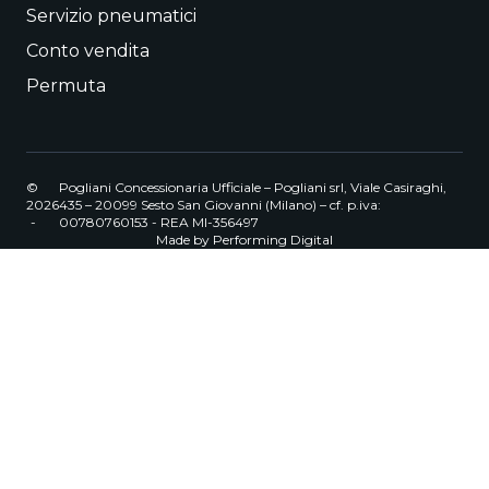
Servizio pneumatici
Conto vendita
Permuta
©
Pogliani Concessionaria Ufficiale – Pogliani srl, Viale Casiraghi,
2026
435 – 20099 Sesto San Giovanni (Milano) – cf. p.iva:
-
00780760153 - REA MI-356497
Made by
Performing Digital