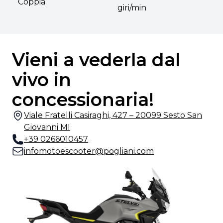
Coppia
giri/min
Vieni a vederla dal
vivo in
concessionaria!
Viale Fratelli Casiraghi, 427 – 20099 Sesto San
Giovanni MI
+39 0266010457
infomotoescooter@pogliani.com