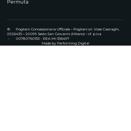
Permuta
©
Pogliani Concessionaria Ufficiale – Pogliani srl, Viale Casiraghi,
2026
435 – 20099 Sesto San Giovanni (Milano) – cf. p.iva:
-
00780760153 - REA MI-356497
Made by
Performing Digital