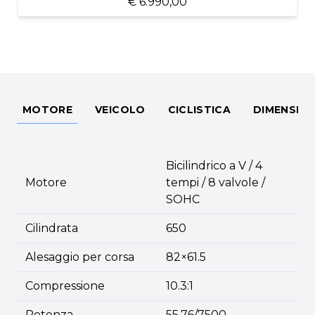
€ 6.990,00
MOTORE
VEICOLO
CICLISTICA
DIMENSIO
Bicilindrico a V / 4
Motore
tempi / 8 valvole /
SOHC
Cilindrata
650
Alesaggio per corsa
82×61.5
Compressione
10.3:1
Potenza
55.76/7500