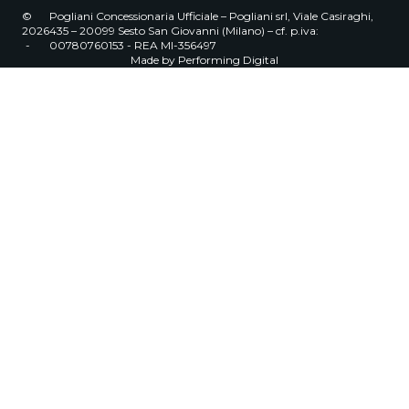
©
Pogliani Concessionaria Ufficiale – Pogliani srl, Viale Casiraghi,
2026
435 – 20099 Sesto San Giovanni (Milano) – cf. p.iva:
-
00780760153 - REA MI-356497
Made by
Performing Digital