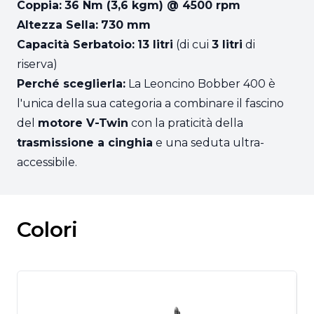
Coppia:
36 Nm (3,6 kgm) @ 4500 rpm
Altezza Sella:
730 mm
Capacità Serbatoio:
13 litri
(di cui
3 litri
di
riserva)
Perché sceglierla:
La Leoncino Bobber 400 è
l'unica della sua categoria a combinare il fascino
del
motore V-Twin
con la praticità della
trasmissione a cinghia
e una seduta ultra-
accessibile.
Colori