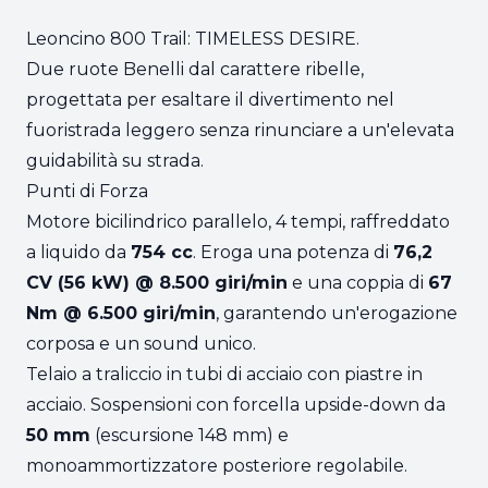
Leoncino 800 Trail: TIMELESS DESIRE.
Due ruote Benelli dal carattere ribelle,
progettata per esaltare il divertimento nel
fuoristrada leggero senza rinunciare a un'elevata
guidabilità su strada.
Punti di Forza
Motore bicilindrico parallelo, 4 tempi, raffreddato
a liquido da
754 cc
. Eroga una potenza di
76,2
CV (56 kW) @ 8.500 giri/min
e una coppia di
67
Nm @ 6.500 giri/min
, garantendo un'erogazione
corposa e un sound unico.
Telaio a traliccio in tubi di acciaio con piastre in
acciaio. Sospensioni con forcella upside-down da
50 mm
(escursione 148 mm) e
monoammortizzatore posteriore regolabile.