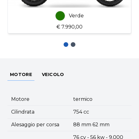
Verde
€ 7.990,00
MOTORE
VEICOLO
Motore
termico
Cilindrata
754 cc
Alesaggio per corsa
88 mm 62 mm
76 cv - 56 kw - 9.000