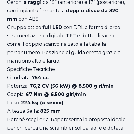
Cerchi
a raggi
da 19” (anteriore) e 17” (posteriore),
con impianto frenante a
doppio disco da 320
mm
con ABS.
Gruppo ottico
full LED
con DRL a forma di arco,
strumentazione digitale
TFT
e dettagli racing
come il doppio scarico rialzato e la tabella
portanumero. Posizione di guida eretta grazie al
manubrio alto e largo.
Specifiche Tecniche
Cilindrata:
754 cc
Potenza:
76,2 CV (56 kW) @ 8.500 giri/min
Coppia:
67 Nm @ 6.500 giri/min
Peso:
224 kg (a secco)
Altezza Sella:
825 mm
Perché sceglierla: Rappresenta la proposta ideale
per chi cerca una scrambler solida, agile e dotata