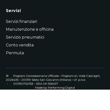
Servizi
Servizi finanziari
Manutenzione e officina
Servizio pneumatici
Conto vendita
Permuta
©
Pogliani Concessionaria Ufficiale – Pogliani srl, Viale Casiraghi,
2026
435 – 20099 Sesto San Giovanni (Milano) – cf. p.iva:
-
00780760153 - REA MI-356497
Made by
Performing Digital