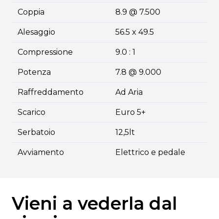
Coppia
8.9 @ 7.500
Alesaggio
56.5 x 49.5
Compressione
9.0 : 1
Potenza
7.8 @ 9.000
Raffreddamento
Ad Aria
Scarico
Euro 5+
Serbatoio
12,5lt
Avviamento
Elettrico e pedale
Vieni a vederla dal