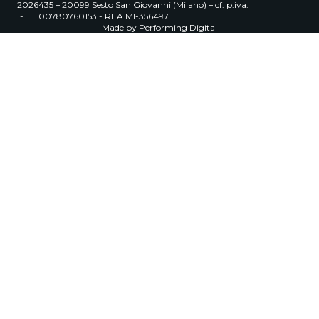
2026
435 – 20099 Sesto San Giovanni (Milano) – cf. p.iva:
-
00780760153 - REA MI-356497
Made by
Performing Digital