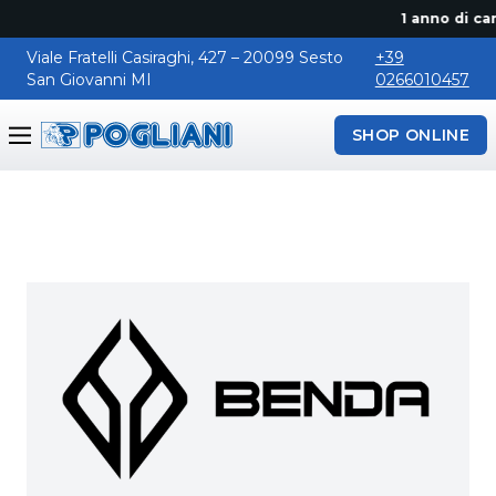
1 anno di cano
Viale Fratelli Casiraghi, 427 – 20099 Sesto
+39
San Giovanni MI
0266010457
SHOP ONLINE
Pogliani